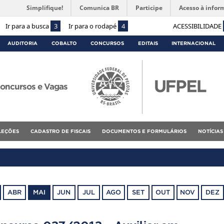
Simplifique!
Comunica BR
Participe
Acesso à infor
Ir para a busca
3
Ir para o rodapé
4
ACESSIBILIDADE
AUDITORIA
COBALTO
CONCURSOS
EDITAIS
INTERNACIONAL
oncursos e Vagas
ELEÇÕES
CADASTRO DE FISCAIS
DOCUMENTOS E FORMULÁRIOS
NOTÍCIAS
ABR
MAI
JUN
JUL
AGO
SET
OUT
NOV
DEZ