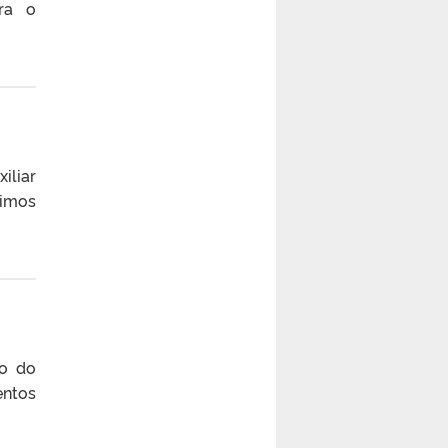
ra o
iliar
ximos
ão do
entos