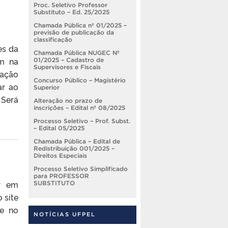
Proc. Seletivo Professor
Substituto – Ed. 25/2025
Chamada Pública nº 01/2025 –
previsão de publicação da
classificação
es da
Chamada Pública NUGEC Nº
m na
01/2025 – Cadastro de
Supervisores e Fiscais
ração
Concurso Público – Magistério
ar ao
Superior
 Será
Alteração no prazo de
inscrições – Edital nº 08/2025
Processo Seletivo – Prof. Subst.
– Edital 05/2025
Chamada Pública – Edital de
Redistribuição 001/2025 –
Direitos Especiais
Processo Seletivo Simplificado
para PROFESSOR
ar em
SUBSTITUTO
 site
te no
NOTÍCIAS UFPEL