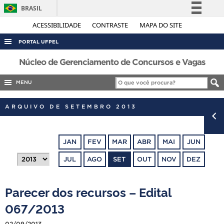
BRASIL
Simplifique!
ACESSIBILIDADE
CONTRASTE
MAPA DO SITE
Comunica BR
PORTAL UFPEL
Participe
ACESSO À INFORMAÇÃO
Núcleo de Gerenciamento de Concursos e Vagas
Acesso à informação
AUDITORIA
MENU
Legislação
COBALTO
Canais
ARQUIVO DE SETEMBRO 2013
CONCURSOS
EDITAIS
JAN
FEV
MAR
ABR
MAI
JUN
INTERNACIONAL
JUL
AGO
SET
OUT
NOV
DEZ
OUVIDORIA
PORTARIAS
Parecer dos recursos – Edital
TELEFONES
067/2013
02/09/2013