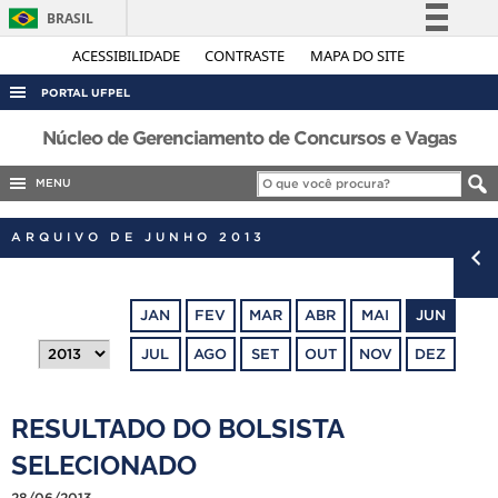
BRASIL
Simplifique!
ACESSIBILIDADE
CONTRASTE
MAPA DO SITE
Comunica BR
PORTAL UFPEL
Participe
ACESSO À INFORMAÇÃO
Núcleo de Gerenciamento de Concursos e Vagas
Acesso à informação
AUDITORIA
MENU
Legislação
COBALTO
Canais
ARQUIVO DE JUNHO 2013
CONCURSOS
EDITAIS
JAN
FEV
MAR
ABR
MAI
JUN
INTERNACIONAL
JUL
AGO
SET
OUT
NOV
DEZ
OUVIDORIA
PORTARIAS
RESULTADO DO BOLSISTA
TELEFONES
SELECIONADO
28/06/2013