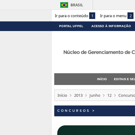
BRASIL
Ir para o conteúdo
1
Ir para o menu
2
PORTAL UFPEL
ACESSO À INFORMAÇÃO
Núcleo de Gerenciamento de C
INÍCIO
EDITAIS E S
Início
2013
Junho
12
Concurso
CONCURSOS
>