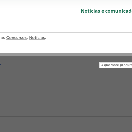
Notícias e comunica
rias
Concursos
,
Notícias
.
S