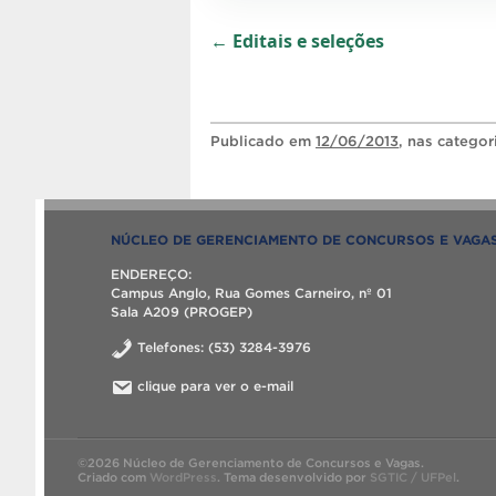
← Editais e seleções
Publicado
em
12/06/2013
, nas catego
NÚCLEO DE GERENCIAMENTO DE CONCURSOS E VAGA
ENDEREÇO:
Campus Anglo, Rua Gomes Carneiro, nº 01
Sala A209 (PROGEP)
Telefones: (53) 3284-3976
clique para ver o e-mail
©2026 Núcleo de Gerenciamento de Concursos e Vagas.
Criado com
WordPress
.
Tema desenvolvido por
SGTIC / UFPel
.