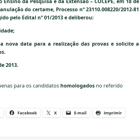
 Ensino da Pesquisa e da Extensão – COCEPE, em 18 de
 anulação do certame, Processo nº 23110.008220/2012-81
gido pelo Edital nº 01/2013 e deliberou:
idade;
a nova data para a realização das provas e solicite a
os.
de 2013.
apenas para os candidatos
homologados
no referido
m
Facebook
X
E-mail
Imprimir