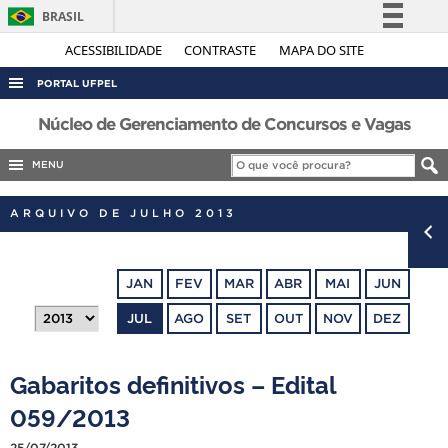
BRASIL
Simplifique!
ACESSIBILIDADE
CONTRASTE
MAPA DO SITE
Comunica BR
PORTAL UFPEL
Participe
ACESSO À INFORMAÇÃO
Núcleo de Gerenciamento de Concursos e Vagas
Acesso à informação
AUDITORIA
MENU
Legislação
COBALTO
Canais
ARQUIVO DE JULHO 2013
CONCURSOS
EDITAIS
JAN
FEV
MAR
ABR
MAI
JUN
INTERNACIONAL
JUL
AGO
SET
OUT
NOV
DEZ
OUVIDORIA
PORTARIAS
Gabaritos definitivos – Edital
TELEFONES
059/2013
25/07/2013