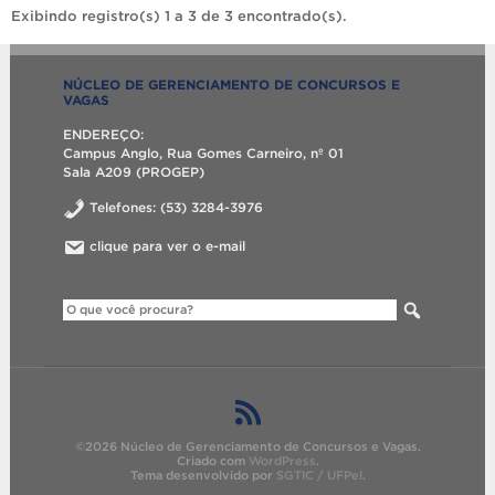
Exibindo registro(s) 1 a 3 de 3 encontrado(s).
NÚCLEO DE GERENCIAMENTO DE CONCURSOS E
VAGAS
ENDEREÇO:
Campus Anglo, Rua Gomes Carneiro, nº 01
Sala A209 (PROGEP)
Telefones: (53) 3284-3976
clique para ver o e-mail
©2026 Núcleo de Gerenciamento de Concursos e Vagas.
Criado com
WordPress
.
Tema desenvolvido por
SGTIC / UFPel
.