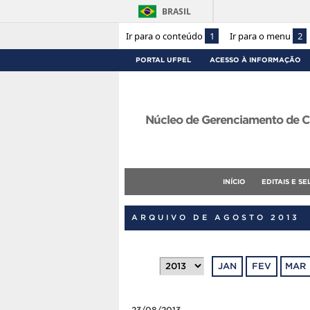
BRASIL
Ir para o conteúdo
1
Ir para o menu
2
PORTAL UFPEL
ACESSO À INFORMAÇÃO
Núcleo de Gerenciamento de C
INÍCIO
EDITAIS E S
ARQUIVO DE AGOSTO 2013
JAN
FEV
MAR
23/08/2013