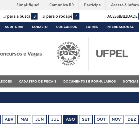
Simplifique!
Comunica BR
Participe
Acesso à infor
Ir para a busca
3
Ir para o rodapé
4
ACESSIBILIDADE
AUDITORIA
COBALTO
CONCURSOS
EDITAIS
INTERNACIONAL
oncursos e Vagas
ELEÇÕES
CADASTRO DE FISCAIS
DOCUMENTOS E FORMULÁRIOS
NOTÍCIAS
ABR
MAI
JUN
JUL
AGO
SET
OUT
NOV
DEZ