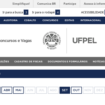
Simplifique!
Comunica BR
Participe
Acesso à infor
Ir para a busca
3
Ir para o rodapé
4
ACESSIBILIDADE
AUDITORIA
COBALTO
CONCURSOS
EDITAIS
INTERNACIONAL
oncursos e Vagas
ELEÇÕES
CADASTRO DE FISCAIS
DOCUMENTOS E FORMULÁRIOS
NOTÍCIAS
8
ABR
MAI
JUN
JUL
AGO
SET
OUT
NOV
DEZ