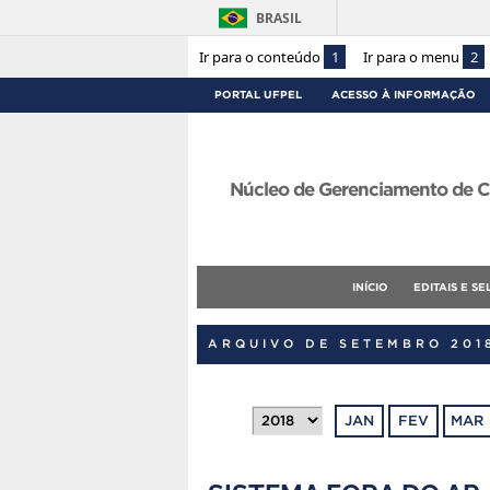
BRASIL
Ir para o conteúdo
1
Ir para o menu
2
PORTAL UFPEL
ACESSO À INFORMAÇÃO
Núcleo de Gerenciamento de C
INÍCIO
EDITAIS E S
ARQUIVO DE SETEMBRO 201
JAN
FEV
MAR