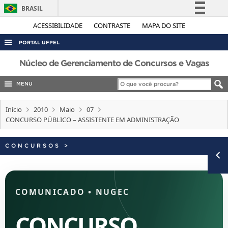
BRASIL
Simplifique!
ACESSIBILIDADE
CONTRASTE
MAPA DO SITE
Comunica BR
PORTAL UFPEL
Participe
ACESSO À INFORMAÇÃO
Núcleo de Gerenciamento de Concursos e Vagas
Acesso à informação
AUDITORIA
MENU
Legislação
COBALTO
Canais
Início
2010
Maio
07
CONCURSOS
CONCURSO PÚBLICO – ASSISTENTE EM ADMINISTRAÇÃO
EDITAIS
CONCURSOS
>
INTERNACIONAL
OUVIDORIA
PORTARIAS
COMUNICADO
•
NUGEC
TELEFONES
CONCURSO