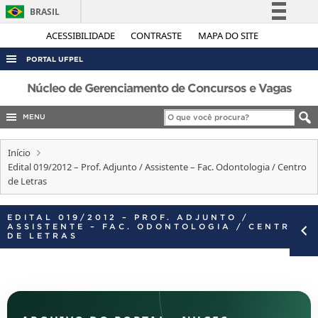
BRASIL
Simplifique!
ACESSIBILIDADE
CONTRASTE
MAPA DO SITE
Comunica BR
PORTAL UFPEL
Participe
ACESSO À INFORMAÇÃO
Núcleo de Gerenciamento de Concursos e Vagas
Acesso à informação
AUDITORIA
MENU
Legislação
COBALTO
Canais
Início
CONCURSOS
Edital 019/2012 – Prof. Adjunto / Assistente – Fac. Odontologia / Centro
de Letras
EDITAIS
INTERNACIONAL
EDITAL 019/2012 – PROF. ADJUNTO /
ASSISTENTE – FAC. ODONTOLOGIA / CENTRO
OUVIDORIA
DE LETRAS
PORTARIAS
TELEFONES