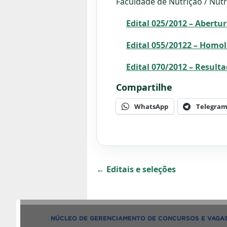
Faculdade de Nutrição / Nutr
Edital 025/2012 – Abertur
Edital 055/20122 – Homol
Edital 070/2012 – Resulta
Compartilhe
WhatsApp
Telegra
← Editais e seleções
NÚCLEO DE GERENCIAMENTO DE CONCURSOS E VAGA