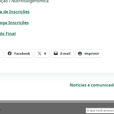
ição / Nutrifisiogenômica
a de Inscrições
oga Inscrições
do Final
m
Facebook
X
E-mail
Imprimir
Notícias e comunica
S