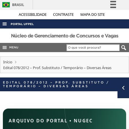
BRASIL
Simplifique!
ACESSIBILIDADE
CONTRASTE
MAPA DO SITE
Comunica BR
PORTAL UFPEL
Participe
ACESSO À INFORMAÇÃO
Núcleo de Gerenciamento de Concursos e Vagas
Acesso à informação
AUDITORIA
MENU
Legislação
COBALTO
Canais
Início
CONCURSOS
Edital 078/2012 – Prof. Substituto / Temporário – Diversas Áreas
EDITAIS
EDITAL 078/2012 – PROF. SUBSTITUTO /
INTERNACIONAL
TEMPORÁRIO – DIVERSAS ÁREAS
OUVIDORIA
PORTARIAS
TELEFONES
ARQUIVO DO PORTAL
•
NUGEC