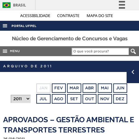
BRASIL
Simplifique!
ACESSIBILIDADE
CONTRASTE
MAPA DO SITE
Comunica BR
PORTAL UFPEL
Participe
ACESSO À INFORMAÇÃO
Núcleo de Gerenciamento de Concursos e Vagas
Acesso à informação
AUDITORIA
MENU
Legislação
COBALTO
Canais
ARQUIVO DE 2011
CONCURSOS
EDITAIS
JAN
FEV
MAR
ABR
MAI
JUN
INTERNACIONAL
JUL
AGO
SET
OUT
NOV
DEZ
OUVIDORIA
PORTARIAS
APROVADOS – GESTÃO AMBIENTAL E
TELEFONES
TRANSPORTES TERRESTRES
26/08/2011