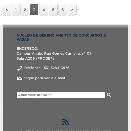
<
1
2
3
4
5
6
>
NÚCLEO DE GERENCIAMENTO DE CONCURSOS E
VAGAS
ENDEREÇO:
Campus Anglo, Rua Gomes Carneiro, nº 01
Sala A209 (PROGEP)
Telefones: (53) 3284-3976
clique para ver o e-mail
©2026 Núcleo de Gerenciamento de Concursos e Vagas.