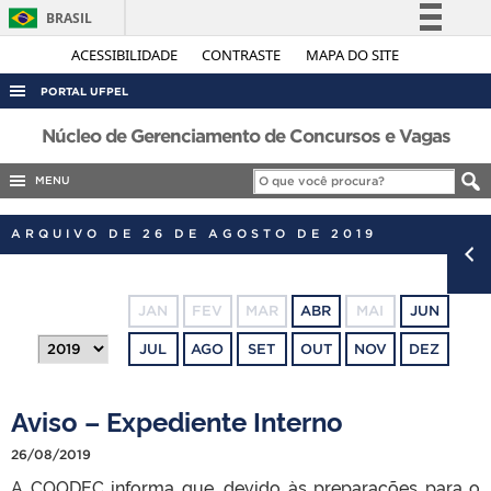
BRASIL
Simplifique!
ACESSIBILIDADE
CONTRASTE
MAPA DO SITE
Comunica BR
PORTAL UFPEL
Participe
ACESSO À INFORMAÇÃO
Núcleo de Gerenciamento de Concursos e Vagas
Acesso à informação
AUDITORIA
MENU
Legislação
COBALTO
Canais
ARQUIVO DE 26 DE AGOSTO DE 2019
CONCURSOS
EDITAIS
JAN
FEV
MAR
ABR
MAI
JUN
INTERNACIONAL
JUL
AGO
SET
OUT
NOV
DEZ
OUVIDORIA
PORTARIAS
Aviso – Expediente Interno
TELEFONES
26/08/2019
A COODEC informa que, devido às preparações para o