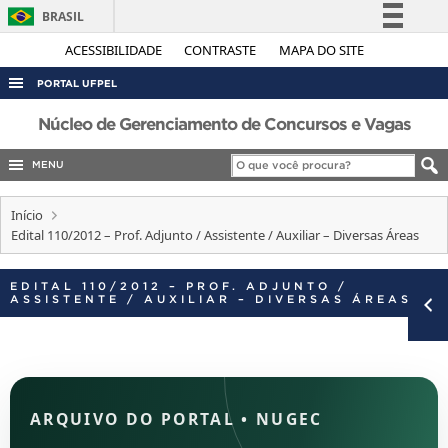
BRASIL
Simplifique!
ACESSIBILIDADE
CONTRASTE
MAPA DO SITE
Comunica BR
PORTAL UFPEL
Participe
ACESSO À INFORMAÇÃO
Núcleo de Gerenciamento de Concursos e Vagas
Acesso à informação
AUDITORIA
MENU
Legislação
COBALTO
Canais
Início
CONCURSOS
Edital 110/2012 – Prof. Adjunto / Assistente / Auxiliar – Diversas Áreas
EDITAIS
EDITAL 110/2012 – PROF. ADJUNTO /
INTERNACIONAL
ASSISTENTE / AUXILIAR – DIVERSAS ÁREAS
OUVIDORIA
PORTARIAS
TELEFONES
ARQUIVO DO PORTAL
•
NUGEC