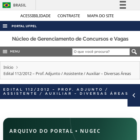
BRASIL
Simplifique!
ACESSIBILIDADE
CONTRASTE
MAPA DO SITE
Comunica BR
PORTAL UFPEL
Participe
Núcleo de Gerenciamento de Concursos e Vagas
Acesso à informação
MENU
Legislação
Canais
Início
Edital 112/2012 – Prof. Adjunto / Assistente / Auxiliar – Diversas Áreas
EDITAL 112/2012 – PROF. ADJUNTO /
ASSISTENTE / AUXILIAR – DIVERSAS ÁREAS
ARQUIVO DO PORTAL
•
NUGEC