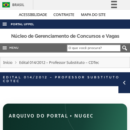
BRASIL
Simplifique!
ACESSIBILIDADE
CONTRASTE
MAPA DO SITE
Comunica BR
PORTAL UFPEL
Participe
ACESSO À INFORMAÇÃO
Núcleo de Gerenciamento de Concursos e Vagas
Acesso à informação
AUDITORIA
MENU
Legislação
COBALTO
Canais
Início
Edital 014/2012 – Professor Substituto – CDTec
CONCURSOS
EDITAIS
EDITAL 014/2012 – PROFESSOR SUBSTITUTO –
CDTEC
INTERNACIONAL
OUVIDORIA
PORTARIAS
TELEFONES
ARQUIVO DO PORTAL
•
NUGEC