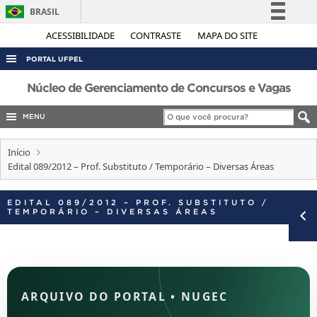
BRASIL
Simplifique!
ACESSIBILIDADE
CONTRASTE
MAPA DO SITE
Comunica BR
PORTAL UFPEL
Participe
ACESSO À INFORMAÇÃO
Núcleo de Gerenciamento de Concursos e Vagas
Acesso à informação
AUDITORIA
MENU
Legislação
COBALTO
Canais
Início
CONCURSOS
Edital 089/2012 – Prof. Substituto / Temporário – Diversas Áreas
EDITAIS
EDITAL 089/2012 – PROF. SUBSTITUTO /
INTERNACIONAL
TEMPORÁRIO – DIVERSAS ÁREAS
OUVIDORIA
PORTARIAS
TELEFONES
ARQUIVO DO PORTAL
•
NUGEC