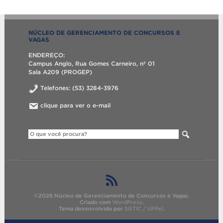
NÚCLEO DE GERENCIAMENTO DE CONCURSOS E
VAGAS
ENDEREÇO:
Campus Anglo, Rua Gomes Carneiro, nº 01
Sala A209 (PROGEP)
Telefones: (53) 3284-3976
clique para ver o e-mail
©2026 Núcleo de Gerenciamento de Concursos e Vagas.
Criado com
WordPress
.
Tema desenvolvido por
SGTIC / UFPel
.